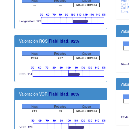
Hijas
Rebaños
Origen
---
---
MACE-ITB2604
Valo
Valoración RCS
Fiabilidad: 92%
Hijas
Rebaños
Origen
2594
287
MACE-ITB2604
Valo
Valoración VOR
Fiabilidad: 80%
Hijas
Rebaños
Origen
211
69
MACE-ITB2604