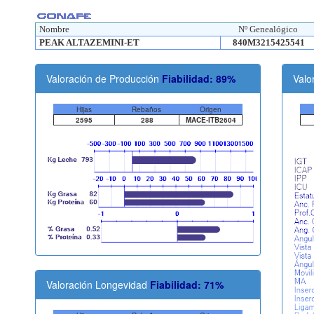
Nombre
Nº Genealógico
PEAK ALTAZEMINI-ET
840M3215425541
Valoración de Producción
Fiabilidad: 89%
Valo
Hijas
Rebaños
Origen
2595
288
MACE-ITB2604
Valoración Longevidad
Fiabilidad: 71%