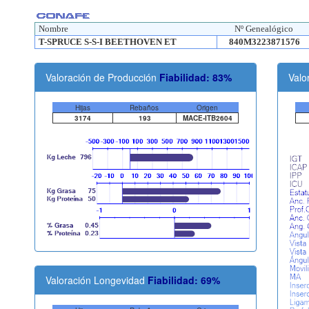
Nombre
Nº Genealógico
T-SPRUCE S-S-I BEETHOVEN ET
840M3223871576
Valoración de Producción
Fiabilidad: 83%
Valo
Hijas
Rebaños
Origen
3174
193
MACE-ITB2604
Valoración Longevidad
Fiabilidad: 69%