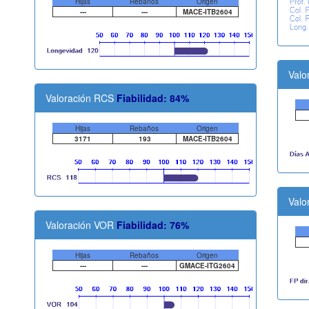
Hijas
Rebaños
Origen
---
---
MACE-ITB2604
Valo
Valoración RCS
Fiabilidad: 84%
Hijas
Rebaños
Origen
3171
193
MACE-ITB2604
Valo
Valoración VOR
Fiabilidad: 76%
Hijas
Rebaños
Origen
---
---
GMACE-ITG2604