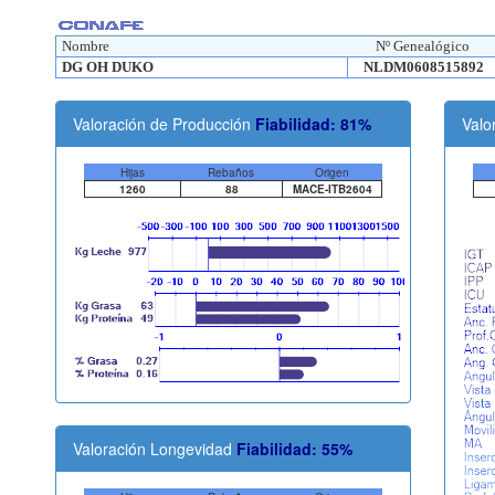
Nombre
Nº Genealógico
DG OH DUKO
NLDM0608515892
Valoración de Producción
Fiabilidad: 81%
Valo
Hijas
Rebaños
Origen
1260
88
MACE-ITB2604
Valoración Longevidad
Fiabilidad: 55%