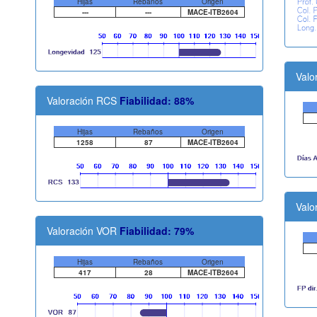
Hijas
Rebaños
Origen
---
---
MACE-ITB2604
Valo
Valoración RCS
Fiabilidad: 88%
Hijas
Rebaños
Origen
1258
87
MACE-ITB2604
Valo
Valoración VOR
Fiabilidad: 79%
Hijas
Rebaños
Origen
417
28
MACE-ITB2604