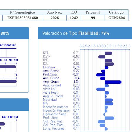
Nº Genealógico
Año Nac.
ICO
Percentil
Catálogo
ESPH0505951460
2026
1242
99
GEN2604
: 80%
Valoración de Tipo
Fiabilidad: 79%