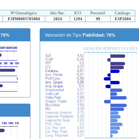
Nº Genealógico
Año Nac.
ICO
Percentil
Catálogo
ESPH0805705084
2024
1294
99
ESP2604
: 78%
Valoración de Tipo
Fiabilidad: 78%