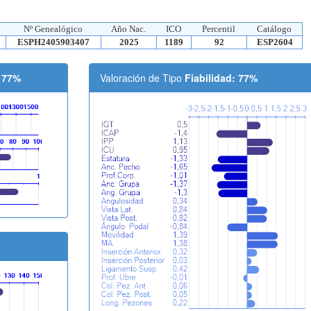
Nº Genealógico
Año Nac.
ICO
Percentil
Catálogo
ESPH2405903407
2025
1189
92
ESP2604
: 77%
Valoración de Tipo
Fiabilidad: 77%