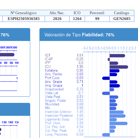
Nº Genealógico
Año Nac.
ICO
Percentil
Catálogo
ESPH2505936585
2026
1264
99
GEN2605
: 76%
Valoración de Tipo
Fiabilidad: 76%