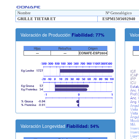
Nombre
Nº Genealógico
GRILLE TIETAR ET
ESPM1505692940
Valoración de Producción
Fiabilidad: 77%
Valo
Hijas
Rebaños
Origen
---
---
CONAFE-ESP2604
Valoración Longevidad
Fiabilidad: 54%