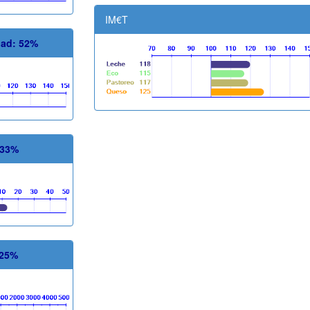
IM€T
dad: 52%
 33%
 25%