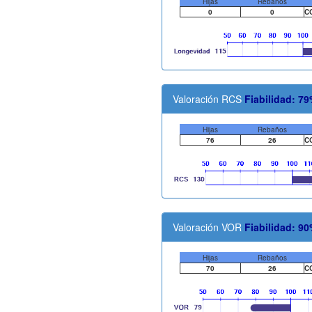
Hijas
Rebaños
0
0
C
Valoración RCS
Fiabilidad: 7
Hijas
Rebaños
76
26
C
Valoración VOR
Fiabilidad: 9
Hijas
Rebaños
70
26
C