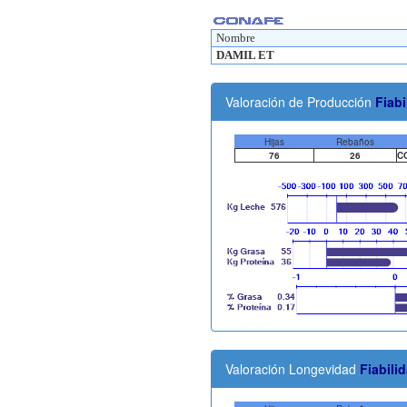
Nombre
DAMIL ET
Valoración de Producción
Fiabi
Hijas
Rebaños
76
26
C
Valoración Longevidad
Fiabili