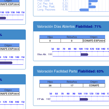
Origen
ONAFE-ESP2604
Valoración Días Abiertos
Fiabilidad: 71%
9%
Hijas
Rebaños
Origen
0
0
CONAFE-ESP2604
Origen
ONAFE-ESP2604
Valoración Facilidad Parto
Fiabilidad: 63%
0%
Hijas
Rebaños
Origen
36
17
CONAFE
Origen
ONAFE-ESP2604