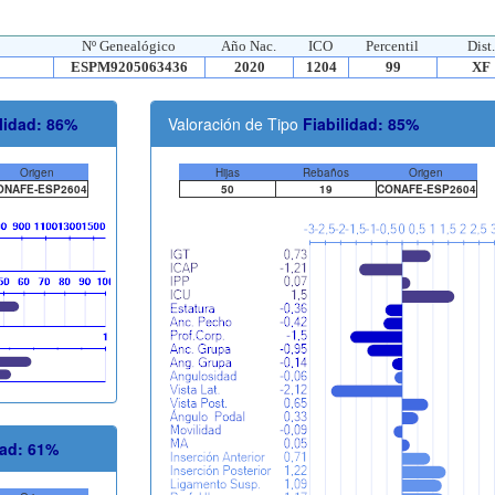
Nº Genealógico
Año Nac.
ICO
Percentil
Dist.
ESPM9205063436
2020
1204
99
XF
lidad: 86%
Valoración de Tipo
Fiabilidad: 85%
Origen
Hijas
Rebaños
Origen
ONAFE-ESP2604
50
19
CONAFE-ESP2604
dad: 61%