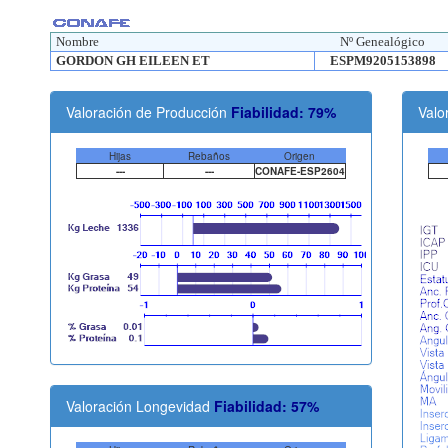
Nombre
Nº Genealógico
GORDON GH EILEEN ET
ESPM9205153898
Valoración de Producción
Fiabilidad: 79%
Valo
Hijas
Rebaños
Origen
---
---
CONAFE-ESP2604
Valoración Longevidad
Fiabilidad: 57%