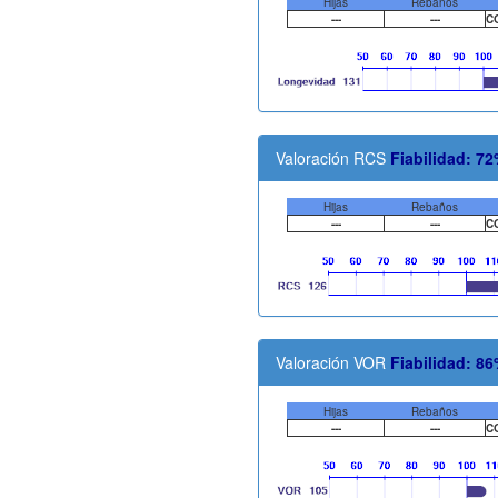
Hijas
Rebaños
---
---
C
Valoración RCS
Fiabilidad: 7
Hijas
Rebaños
---
---
C
Valoración VOR
Fiabilidad: 8
Hijas
Rebaños
---
---
C