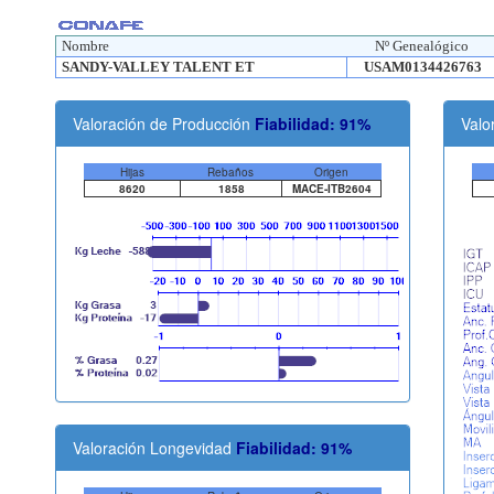
Nombre
Nº Genealógico
SANDY-VALLEY TALENT ET
USAM0134426763
Valoración de Producción
Fiabilidad: 91%
Valo
Hijas
Rebaños
Origen
8620
1858
MACE-ITB2604
Valoración Longevidad
Fiabilidad: 91%