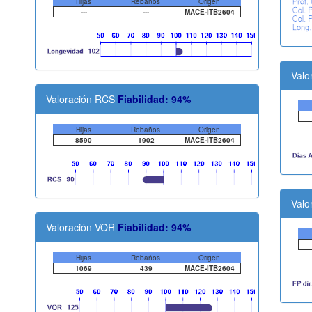
Hijas
Rebaños
Origen
---
---
MACE-ITB2604
Valo
Valoración RCS
Fiabilidad: 94%
Hijas
Rebaños
Origen
8590
1902
MACE-ITB2604
Valo
Valoración VOR
Fiabilidad: 94%
Hijas
Rebaños
Origen
1069
439
MACE-ITB2604