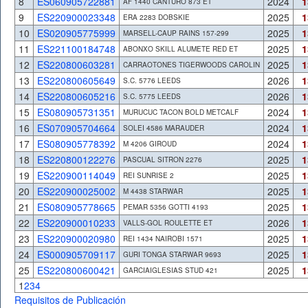
8
ES060905722881
2024
1
AF 1440 CANTURO 873 ET
9
ES220900023348
2025
1
ERA 2283 DOBSKIE
10
ES020905775999
2025
1
MARSELL-CAUP RAINS 157-299
11
ES221100184748
2025
1
ABONXO SKILL ALUMETE RED ET
12
ES220800603281
2025
1
CARRAOTONES TIGERWOODS CAROLIN
13
ES220800605649
2026
1
S.C. 5776 LEEDS
14
ES220800605216
2026
1
S.C. 5775 LEEDS
15
ES080905731351
2024
1
MURUCUC TACON BOLD METCALF
16
ES070905704664
2024
1
SOLEI 4586 MARAUDER
17
ES080905778392
2024
1
M 4206 GIROUD
18
ES220800122276
2025
1
PASCUAL SITRON 2276
19
ES220900114049
2025
1
REI SUNRISE 2
20
ES220900025002
2025
1
M 4438 STARWAR
21
ES080905778665
2025
1
PEMAR 5356 GOTTI 4193
22
ES220900010233
2026
1
VALLS-GOL ROULETTE ET
23
ES220900020980
2025
1
REI 1434 NAIROBI 1571
24
ES000905709117
2025
1
GURI TONGA STARWAR 9693
25
ES220800600421
2025
1
GARCIAIGLESIAS STUD 421
1
2
3
4
Requisitos de Publicación