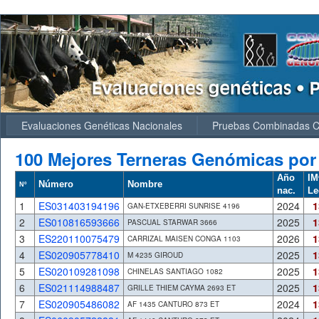
Evaluaciones Genéticas Nacionales
Pruebas Combinadas
100 Mejores Terneras Genómicas por
Año
IM
Número
Nombre
Nº
nac.
Le
1
ES031403194196
2024
1
GAN-ETXEBERRI SUNRISE 4196
2
ES010816593666
2025
1
PASCUAL STARWAR 3666
3
ES220110075479
2026
1
CARRIZAL MAISEN CONGA 1103
4
ES020905778410
2025
1
M 4235 GIROUD
5
ES020109281098
2025
1
CHINELAS SANTIAGO 1082
6
ES021114988487
2025
1
GRILLE THIEM CAYMA 2693 ET
7
ES020905486082
2024
1
AF 1435 CANTURO 873 ET