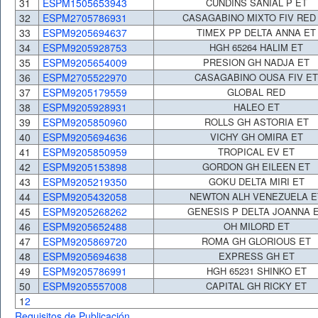
31
ESPM1505653943
CUNDINS SANIAL P ET
32
ESPM2705786931
CASAGABINO MIXTO FIV RED
33
ESPM9205694637
TIMEX PP DELTA ANNA ET
34
ESPM9205928753
HGH 65264 HALIM ET
35
ESPM9205654009
PRESION GH NADJA ET
36
ESPM2705522970
CASAGABINO OUSA FIV ET
37
ESPM9205179559
GLOBAL RED
38
ESPM9205928931
HALEO ET
39
ESPM9205850960
ROLLS GH ASTORIA ET
40
ESPM9205694636
VICHY GH OMIRA ET
41
ESPM9205850959
TROPICAL EV ET
42
ESPM9205153898
GORDON GH EILEEN ET
43
ESPM9205219350
GOKU DELTA MIRI ET
44
ESPM9205432058
NEWTON ALH VENEZUELA E
45
ESPM9205268262
GENESIS P DELTA JOANNA 
46
ESPM9205652488
OH MILORD ET
47
ESPM9205869720
ROMA GH GLORIOUS ET
48
ESPM9205694638
EXPRESS GH ET
49
ESPM9205786991
HGH 65231 SHINKO ET
50
ESPM9205557008
CAPITAL GH RICKY ET
1
2
Requisitos de Publicación