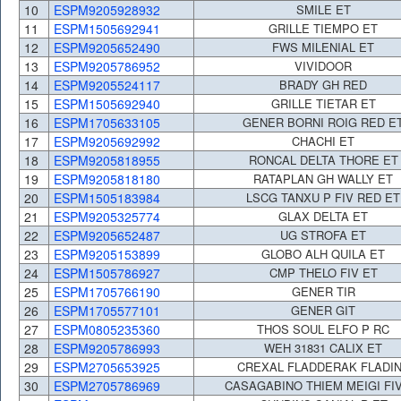
10
ESPM9205928932
SMILE ET
11
ESPM1505692941
GRILLE TIEMPO ET
12
ESPM9205652490
FWS MILENIAL ET
13
ESPM9205786952
VIVIDOOR
14
ESPM9205524117
BRADY GH RED
15
ESPM1505692940
GRILLE TIETAR ET
16
ESPM1705633105
GENER BORNI ROIG RED E
17
ESPM9205692992
CHACHI ET
18
ESPM9205818955
RONCAL DELTA THORE ET
19
ESPM9205818180
RATAPLAN GH WALLY ET
20
ESPM1505183984
LSCG TANXU P FIV RED ET
21
ESPM9205325774
GLAX DELTA ET
22
ESPM9205652487
UG STROFA ET
23
ESPM9205153899
GLOBO ALH QUILA ET
24
ESPM1505786927
CMP THELO FIV ET
25
ESPM1705766190
GENER TIR
26
ESPM1705577101
GENER GIT
27
ESPM0805235360
THOS SOUL ELFO P RC
28
ESPM9205786993
WEH 31831 CALIX ET
29
ESPM2705653925
CREXAL FLADDERAK FLADI
30
ESPM2705786969
CASAGABINO THIEM MEIGI FI