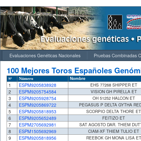
Evaluaciones Genéticas Nacionales
Pruebas Combinadas
100 Mejores Toros Españoles Genómi
Número
Nombre
Nº
1
ESPM9205838928
EHS 77268 SHIPPER ET
2
ESPM9205754584
VISION GH PIRELLA ET
3
ESPM9205928754
OH 51252 HALCON ET
4
ESPM9205869722
PEGASUS P DELTA GYTHA RED
5
ESPM9205818953
SCORPIO DELTA THORE ET
6
ESPM9205652489
FEITIZO ET
7
ESPM2705692981
SAT AGOSTO DAR. THIEM DUT
8
ESPM1505692969
CIAM-XF THIEM TULIO ET
9
ESPM9205818956
REEBOK GH MONA LISA E